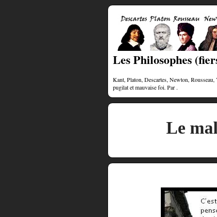
Les Philosophes (fiers
Kant, Platon, Descartes, Newton, Rousseau, Vol
pugilat et mauvaise foi. Par .
Le mal