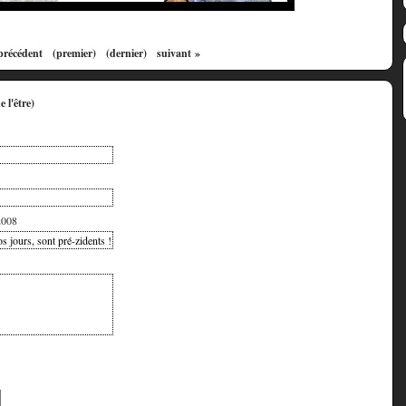
précédent
(premier)
(dernier)
suivant »
2008
os jours, sont pré-zidents !