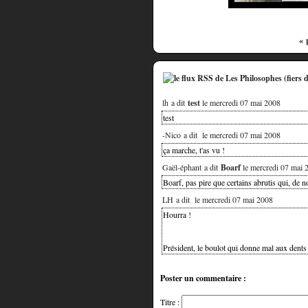
« 
lh a dit
test
le mercredi 07 mai 2008
test
-Nico a dit
le mercredi 07 mai 2008
ça marche, t'as vu !
Gaël-éphant a dit
Boarf
le mercredi 07 mai 
Boarf, pas pire que certains abrutis qui, de n
LH a dit
le mercredi 07 mai 2008
Hourra !
Président, le boulot qui donne mal aux dents
Poster un commentaire :
Titre :