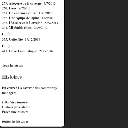
259.
Allégorie de la caverne
3/7/2013
260.
Ivres
8/7/2013
261.
Un ennemi naturel
11/7/2013
262.
Une équipe de lapins
18/9/2013
263.
L'Alsace et la Lorraine
22/9/2013
264.
Misérable chien
24/9/2013
(...)
335.
Cette fête
19/12/2014
(...)
411.
Ouvert au dialogue
28/6/2016
Tous les strips
Histoires
En cours :
La caverne des community
managers
Début de l'histoire
Histoire précédente
Prochaine histoire
toutes les histoires