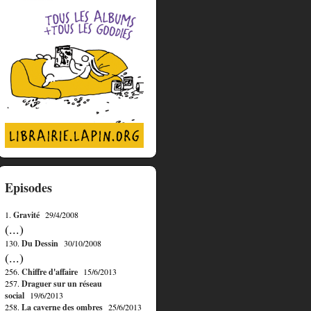
Episodes
1.
Gravité
29/4/2008
(...)
130.
Du Dessin
30/10/2008
(...)
256.
Chiffre d'affaire
15/6/2013
257.
Draguer sur un réseau
social
19/6/2013
258.
La caverne des ombres
25/6/2013