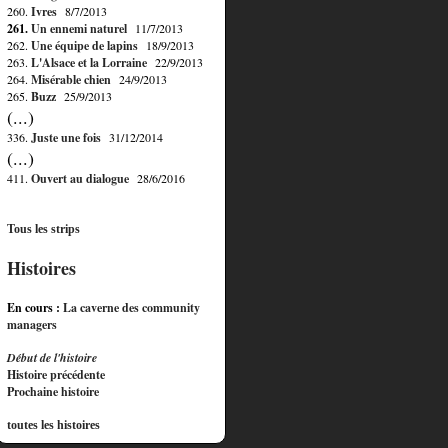
260.
Ivres
8/7/2013
261.
Un ennemi naturel
11/7/2013
262.
Une équipe de lapins
18/9/2013
263.
L'Alsace et la Lorraine
22/9/2013
264.
Misérable chien
24/9/2013
265.
Buzz
25/9/2013
(...)
336.
Juste une fois
31/12/2014
(...)
411.
Ouvert au dialogue
28/6/2016
Tous les strips
Histoires
En cours :
La caverne des community
managers
Début de l'histoire
Histoire précédente
Prochaine histoire
toutes les histoires