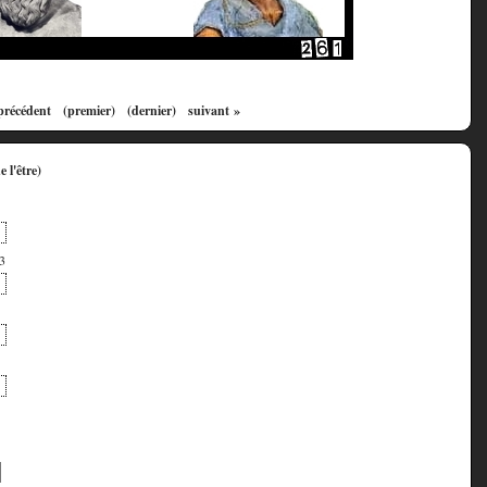
précédent
(premier)
(dernier)
suivant »
13