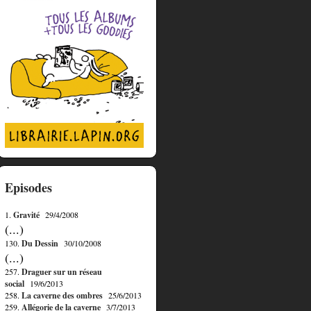
Episodes
1.
Gravité
29/4/2008
(...)
130.
Du Dessin
30/10/2008
(...)
257.
Draguer sur un réseau
social
19/6/2013
258.
La caverne des ombres
25/6/2013
259.
Allégorie de la caverne
3/7/2013