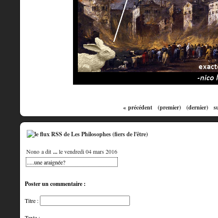
« précédent
(premier)
(dernier)
s
Nono a dit
...
le vendredi 04 mars 2016
.....une araignée?
Poster un commentaire :
Titre :
Texte :