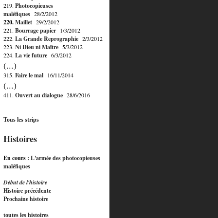
219.
Photocopieuses
maléfiques
28/2/2012
220.
Maillet
29/2/2012
221.
Bourrage papier
1/3/2012
222.
La Grande Reprographie
2/3/2012
223.
Ni Dieu ni Maître
5/3/2012
224.
La vie future
6/3/2012
(...)
315.
Faire le mal
16/11/2014
(...)
411.
Ouvert au dialogue
28/6/2016
Tous les strips
Histoires
En cours :
L'armée des photocopieuses
maléfiques
Début de l'histoire
Histoire précédente
Prochaine histoire
toutes les histoires