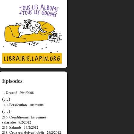
Episodes
1.
Gravité
29/4/2008
(...)
110.
Persécution
10/9/2008
(...)
216.
Conditionner les primes
salariales
9/2/2012
217.
Salauds
13/2/2012
218.
Ceux qui doivent obéir
24/2/2012