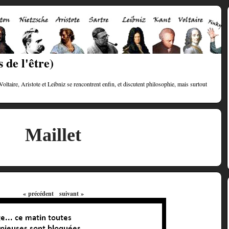
 de l'être)
taire, Aristote et Leibniz se rencontrent enfin, et discutent philosophie, mais surtout
Maillet
« précédent
suivant »