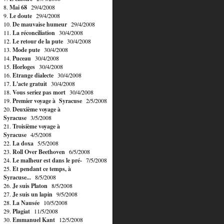
8.
Mai 68
29/4/2008
9.
Le doute
29/4/2008
10.
De mauvaise humeur
29/4/2008
11.
La réconciliation
30/4/2008
12.
Le retour de la pute
30/4/2008
13.
Mode pute
30/4/2008
14.
Puceau
30/4/2008
15.
Horloges
30/4/2008
16.
Etrange dialecte
30/4/2008
17.
L'acte gratuit
30/4/2008
18.
Vous seriez pas mort
30/4/2008
19.
Premier voyage à Syracuse
2/5/2008
20.
Deuxième voyage à
Syracuse
3/5/2008
21.
Troisième voyage à
Syracuse
4/5/2008
22.
La doxa
5/5/2008
23.
Roll Over Beethoven
6/5/2008
24.
Le malheur est dans le pré-
7/5/2008
25.
Et pendant ce temps, à
Syracuse...
8/5/2008
26.
Je suis Platon
8/5/2008
27.
Je suis un lapin
9/5/2008
28.
La Nausée
10/5/2008
29.
Plagiat
11/5/2008
30.
Emmanuel Kant
12/5/2008