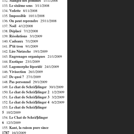
132.
Mangez des pommes
1/11/2008
133.
Le sixième sens
3/11/2008
134.
Vedette
8/11/2008
135.
Impossible
10/11/2008
136.
On peut reprendre
25/11/2008
137.
Noël
4/12/2008
138.
Déplacé
7/12/2008
139.
Résolutions
3/1/2009
140.
Cadeaux
7/1/2009
141.
P'tit trou
9/1/2009
142.
Lire Nietzsche
19/1/2009
143.
Engrenages organiques
21/1/2009
144.
Exotique
23/1/2009
145.
Lagomorphe léporidé
24/1/2009
146.
Vivisection
26/1/2009
147.
De quoi ?
27/1/2009
148.
Pas personnel
29/1/2009
149.
Le chat de Schrà¶dinger
30/1/2009
150.
Le chat de Schrà¶dinger 2
1/2/2009
151.
Le chat de Schrà¶dinger 3
3/2/2009
152.
Le chat de Schrà¶dinger 4
6/2/2009
153.
Le chat de Schrà¶dinger
5
10/2/2009
154.
Le Chat de Schrà¶dinger
6
12/3/2009
155.
Kant, la raison pure since
1787
16/3/2009