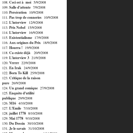
108.
Ceci est à moi
5/9/2008
109.
Salle d'attente
7/9/2008
110.
Persécution
10/9/2008
111.
Pas trop de conneries
10/9/2008
112.
L'interview
12/9/2008
113.
Prix Nobel
15/9/2008
114.
L'interview
16/9/2008
115.
Existentialisme
17/9/2008
116.
Aux origines du Prix
18/9/2008
117.
Hourra !
19/9/2008
118.
Ca existe déjà
20/9/2008
119.
L'interview 3
21/9/2008
120.
Vrrrrr
22/9/2008
121.
En Irak
24/9/2008
122.
Born To Kill
25/9/2008
123.
Critique de la raison
pure
26/9/2008
124.
Un grand comique
27/9/2008
125.
Enquète d'utilité
publique
29/9/2008
126.
M16
4/10/2008
127.
L'Emile
7/10/2008
128.
juillet 1778
8/10/2008
129.
Mai 1778
9/10/2008
130.
Du Dessin
30/10/2008
131.
Je le savais
31/10/2008