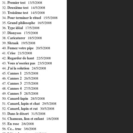
31.
Premier test
13/5/2008
32.
Deuxième test
14/5/2008
33.
Troisième test
14/5/2008
34.
Pour terminer le rituel
15/5/2008
35.
Grand philosophe
16/5/2008
36.
Type idéal
17/5/2008
37.
Dionysos
17/5/2008
38.
Caricaturer
18/5/2008
39.
Shraak
19/5/2008
40.
Fumez votre pipe
20/5/2008
41.
Crise
21/5/2008
42.
Regarder de haut
22/5/2008
43.
Vous n'oseriez pas
23/5/2008
44.
J'ai la solution
24/5/2008
45.
Cannes 1
25/5/2008
46.
Cannes 2
26/5/2008
47.
Cannes 3
27/5/2008
48.
Cannes 4
27/5/2008
49.
Cannes 5
28/5/2008
50.
Canard-lapin
28/5/2008
51.
Canard, lapin et chat
29/5/2008
52.
Canard, lapin et rat
30/5/2008
53.
Dans le désert
31/5/2008
54.
Chameau, lion et enfant
1/6/2008
55.
En rose
2/6/2008
56.
Ce... truc
3/6/2008