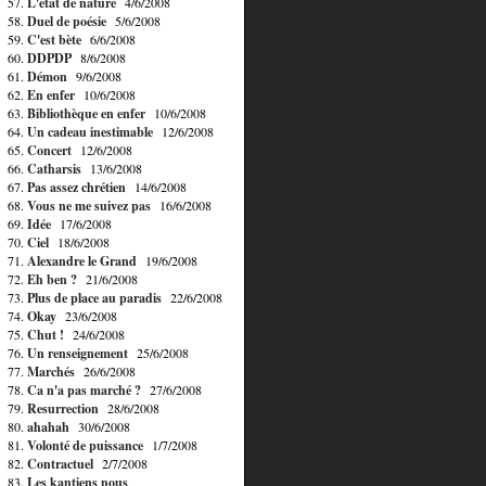
57.
L'état de nature
4/6/2008
58.
Duel de poésie
5/6/2008
59.
C'est bète
6/6/2008
60.
DDPDP
8/6/2008
61.
Démon
9/6/2008
62.
En enfer
10/6/2008
63.
Bibliothèque en enfer
10/6/2008
64.
Un cadeau inestimable
12/6/2008
65.
Concert
12/6/2008
66.
Catharsis
13/6/2008
67.
Pas assez chrétien
14/6/2008
68.
Vous ne me suivez pas
16/6/2008
69.
Idée
17/6/2008
70.
Ciel
18/6/2008
71.
Alexandre le Grand
19/6/2008
72.
Eh ben ?
21/6/2008
73.
Plus de place au paradis
22/6/2008
74.
Okay
23/6/2008
75.
Chut !
24/6/2008
76.
Un renseignement
25/6/2008
77.
Marchés
26/6/2008
78.
Ca n'a pas marché ?
27/6/2008
79.
Resurrection
28/6/2008
80.
ahahah
30/6/2008
81.
Volonté de puissance
1/7/2008
82.
Contractuel
2/7/2008
83.
Les kantiens nous