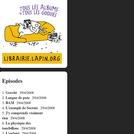
Episodes
1.
Gravité
29/4/2008
2.
Langue de pute
29/4/2008
3.
BAM
29/4/2008
4.
L'exemple de Socrate
29/4/2008
5.
J'y comprends vraiment
rien
29/4/2008
6.
La physique des
tourbillons
29/4/2008
7.
L'enfoiré
29/4/2008