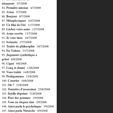
attaquent
3/7/2008
84.
Première mission
4/7/2008
85.
Avion
5/7/2008
86.
Bonjour
8/7/2008
87.
Métaphysiquer
10/7/2008
88.
Un film de l'été
11/7/2008
89.
Lâchez votre arme
12/7/2008
90.
Arme secrète
13/7/2008
91.
Je vous tiens
16/7/2008
92.
Scénario
17/7/2008
93.
Traités de philosophie
18/7/2008
94.
En Voiture
23/7/2008
95.
Jugement synthétique a
priori
6/8/2008
96.
Ciguë
9/8/2008
97.
Long et chiant
12/8/2008
98.
Vous trahir
14/8/2008
99.
Prolégomènes
15/8/2008
100.
Courrier
16/8/2008
101.
Où ?
23/8/2008
102.
Tentative d'assassinat
25/8/2008
103.
Intello déprimé
31/8/2008
104.
Peur des pommes
1/9/2008
105.
Vous ne risquez rien
2/9/2008
106.
Ainsi parla le psychologue
3/9/2008
107.
Ainsi parla Nietzsche
4/9/2008