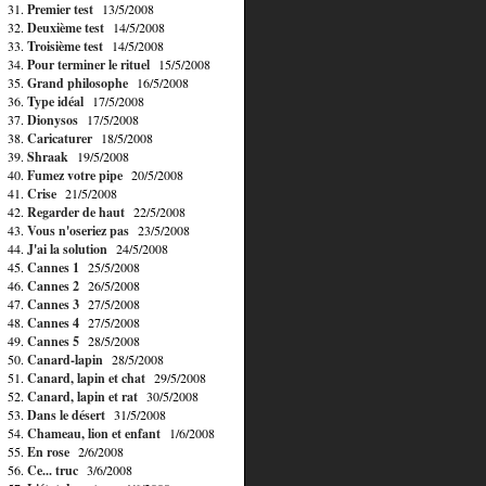
31.
Premier test
13/5/2008
32.
Deuxième test
14/5/2008
33.
Troisième test
14/5/2008
34.
Pour terminer le rituel
15/5/2008
35.
Grand philosophe
16/5/2008
36.
Type idéal
17/5/2008
37.
Dionysos
17/5/2008
38.
Caricaturer
18/5/2008
39.
Shraak
19/5/2008
40.
Fumez votre pipe
20/5/2008
41.
Crise
21/5/2008
42.
Regarder de haut
22/5/2008
43.
Vous n'oseriez pas
23/5/2008
44.
J'ai la solution
24/5/2008
45.
Cannes 1
25/5/2008
46.
Cannes 2
26/5/2008
47.
Cannes 3
27/5/2008
48.
Cannes 4
27/5/2008
49.
Cannes 5
28/5/2008
50.
Canard-lapin
28/5/2008
51.
Canard, lapin et chat
29/5/2008
52.
Canard, lapin et rat
30/5/2008
53.
Dans le désert
31/5/2008
54.
Chameau, lion et enfant
1/6/2008
55.
En rose
2/6/2008
56.
Ce... truc
3/6/2008