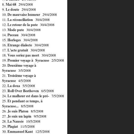
8.
Mai 68
29/4/2008
9.
Le doute
29/4/2008
10.
De mauvaise humeur
29/4/2008
11.
La réconciliation
30/4/2008
12.
Le retour de la pute
30/4/2008
13.
Mode pute
30/4/2008
14.
Puceau
30/4/2008
15.
Horloges
30/4/2008
16.
Etrange dialecte
30/4/2008
17.
L'acte gratuit
30/4/2008
18.
Vous seriez pas mort
30/4/2008
19.
Premier voyage à Syracuse
2/5/2008
20.
Deuxième voyage à
Syracuse
3/5/2008
21.
Troisième voyage à
Syracuse
4/5/2008
22.
La doxa
5/5/2008
23.
Roll Over Beethoven
6/5/2008
24.
Le malheur est dans le pré-
7/5/2008
25.
Et pendant ce temps, à
Syracuse...
8/5/2008
26.
Je suis Platon
8/5/2008
27.
Je suis un lapin
9/5/2008
28.
La Nausée
10/5/2008
29.
Plagiat
11/5/2008
30.
Emmanuel Kant
12/5/2008