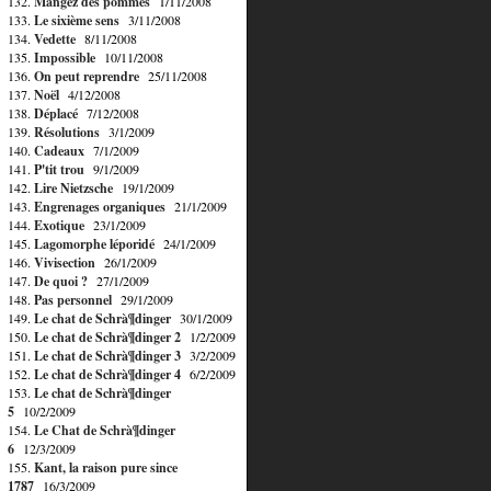
132.
Mangez des pommes
1/11/2008
133.
Le sixième sens
3/11/2008
134.
Vedette
8/11/2008
135.
Impossible
10/11/2008
136.
On peut reprendre
25/11/2008
137.
Noël
4/12/2008
138.
Déplacé
7/12/2008
139.
Résolutions
3/1/2009
140.
Cadeaux
7/1/2009
141.
P'tit trou
9/1/2009
142.
Lire Nietzsche
19/1/2009
143.
Engrenages organiques
21/1/2009
144.
Exotique
23/1/2009
145.
Lagomorphe léporidé
24/1/2009
146.
Vivisection
26/1/2009
147.
De quoi ?
27/1/2009
148.
Pas personnel
29/1/2009
149.
Le chat de Schrà¶dinger
30/1/2009
150.
Le chat de Schrà¶dinger 2
1/2/2009
151.
Le chat de Schrà¶dinger 3
3/2/2009
152.
Le chat de Schrà¶dinger 4
6/2/2009
153.
Le chat de Schrà¶dinger
5
10/2/2009
154.
Le Chat de Schrà¶dinger
6
12/3/2009
155.
Kant, la raison pure since
1787
16/3/2009