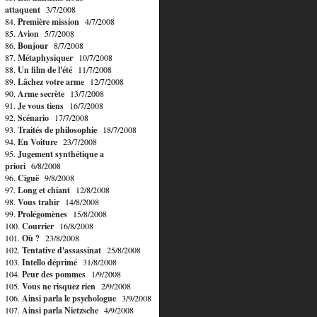
attaquent
3/7/2008
84.
Première mission
4/7/2008
85.
Avion
5/7/2008
86.
Bonjour
8/7/2008
87.
Métaphysiquer
10/7/2008
88.
Un film de l'été
11/7/2008
89.
Lâchez votre arme
12/7/2008
90.
Arme secrète
13/7/2008
91.
Je vous tiens
16/7/2008
92.
Scénario
17/7/2008
93.
Traités de philosophie
18/7/2008
94.
En Voiture
23/7/2008
95.
Jugement synthétique a
priori
6/8/2008
96.
Ciguë
9/8/2008
97.
Long et chiant
12/8/2008
98.
Vous trahir
14/8/2008
99.
Prolégomènes
15/8/2008
100.
Courrier
16/8/2008
101.
Où ?
23/8/2008
102.
Tentative d'assassinat
25/8/2008
103.
Intello déprimé
31/8/2008
104.
Peur des pommes
1/9/2008
105.
Vous ne risquez rien
2/9/2008
106.
Ainsi parla le psychologue
3/9/2008
107.
Ainsi parla Nietzsche
4/9/2008