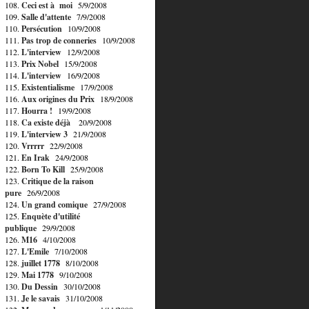
108.
Ceci est à moi
5/9/2008
109.
Salle d'attente
7/9/2008
110.
Persécution
10/9/2008
111.
Pas trop de conneries
10/9/2008
112.
L'interview
12/9/2008
113.
Prix Nobel
15/9/2008
114.
L'interview
16/9/2008
115.
Existentialisme
17/9/2008
116.
Aux origines du Prix
18/9/2008
117.
Hourra !
19/9/2008
118.
Ca existe déjà
20/9/2008
119.
L'interview 3
21/9/2008
120.
Vrrrrr
22/9/2008
121.
En Irak
24/9/2008
122.
Born To Kill
25/9/2008
123.
Critique de la raison
pure
26/9/2008
124.
Un grand comique
27/9/2008
125.
Enquète d'utilité
publique
29/9/2008
126.
M16
4/10/2008
127.
L'Emile
7/10/2008
128.
juillet 1778
8/10/2008
129.
Mai 1778
9/10/2008
130.
Du Dessin
30/10/2008
131.
Je le savais
31/10/2008