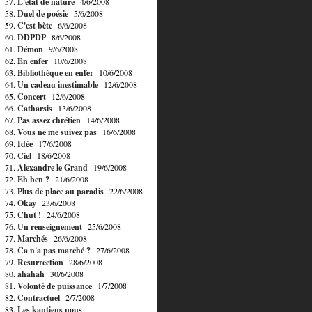
57.
L'état de nature
4/6/2008
58.
Duel de poésie
5/6/2008
59.
C'est bète
6/6/2008
60.
DDPDP
8/6/2008
61.
Démon
9/6/2008
62.
En enfer
10/6/2008
63.
Bibliothèque en enfer
10/6/2008
64.
Un cadeau inestimable
12/6/2008
65.
Concert
12/6/2008
66.
Catharsis
13/6/2008
67.
Pas assez chrétien
14/6/2008
68.
Vous ne me suivez pas
16/6/2008
69.
Idée
17/6/2008
70.
Ciel
18/6/2008
71.
Alexandre le Grand
19/6/2008
72.
Eh ben ?
21/6/2008
73.
Plus de place au paradis
22/6/2008
74.
Okay
23/6/2008
75.
Chut !
24/6/2008
76.
Un renseignement
25/6/2008
77.
Marchés
26/6/2008
78.
Ca n'a pas marché ?
27/6/2008
79.
Resurrection
28/6/2008
80.
ahahah
30/6/2008
81.
Volonté de puissance
1/7/2008
82.
Contractuel
2/7/2008
83.
Les kantiens nous