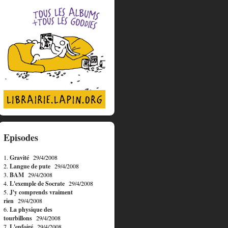
Episodes
1.
Gravité
29/4/2008
2.
Langue de pute
29/4/2008
3.
BAM
29/4/2008
4.
L'exemple de Socrate
29/4/2008
5.
J'y comprends vraiment
rien
29/4/2008
6.
La physique des
tourbillons
29/4/2008
7.
L'enfoiré
29/4/2008