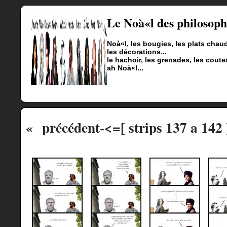
Le Noà«l des philosoph
Noà«l, les bougies, les plats chau
les décorations...
le hachoir, les grenades, les cout
ah Noà«l...
« précédent
-<=[ strips 137 a 142