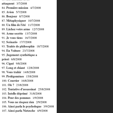
attaquent
3/7/2008
84.
Première mission
4/7/2008
85.
Avion
5/7/2008
86.
Bonjour
8/7/2008
87.
Métaphysiquer
10/7/2008
88.
Un film de l'été
11/7/2008
89.
Lâchez votre arme
12/7/2008
90.
Arme secrète
13/7/2008
91.
Je vous tiens
16/7/2008
92.
Scénario
17/7/2008
93.
Traités de philosophie
18/7/2008
94.
En Voiture
23/7/2008
95.
Jugement synthétique a
priori
6/8/2008
96.
Ciguë
9/8/2008
97.
Long et chiant
12/8/2008
98.
Vous trahir
14/8/2008
99.
Prolégomènes
15/8/2008
100.
Courrier
16/8/2008
101.
Où ?
23/8/2008
102.
Tentative d'assassinat
25/8/2008
103.
Intello déprimé
31/8/2008
104.
Peur des pommes
1/9/2008
105.
Vous ne risquez rien
2/9/2008
106.
Ainsi parla le psychologue
3/9/2008
107.
Ainsi parla Nietzsche
4/9/2008