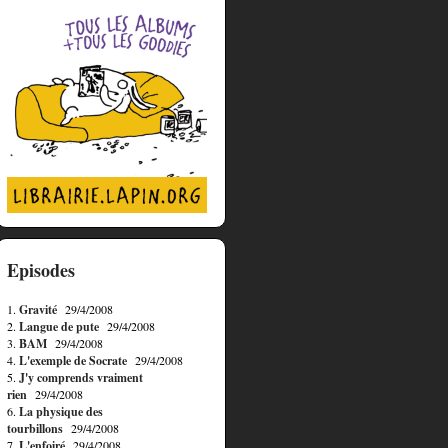
Episodes
1.
Gravité
29/4/2008
2.
Langue de pute
29/4/2008
3.
BAM
29/4/2008
4.
L'exemple de Socrate
29/4/2008
5.
J'y comprends vraiment
rien
29/4/2008
6.
La physique des
tourbillons
29/4/2008
7.
L'enfoiré
29/4/2008