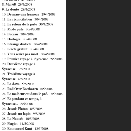
8.
Mai 68
29/4/2008
9.
Le doute
29/4/2008
10.
De mauvaise humeur
29/4/2008
11.
La réconciliation
30/4/2008
12.
Le retour de la pute
30/4/2008
13.
Mode pute
30/4/2008
14.
Puceau
30/4/2008
15.
Horloges
30/4/2008
16.
Etrange dialecte
30/4/2008
17.
L'acte gratuit
30/4/2008
18.
Vous seriez pas mort
30/4/2008
19.
Premier voyage à Syracuse
2/5/2008
20.
Deuxième voyage à
Syracuse
3/5/2008
21.
Troisième voyage à
Syracuse
4/5/2008
22.
La doxa
5/5/2008
23.
Roll Over Beethoven
6/5/2008
24.
Le malheur est dans le pré-
7/5/2008
25.
Et pendant ce temps, à
Syracuse...
8/5/2008
26.
Je suis Platon
8/5/2008
27.
Je suis un lapin
9/5/2008
28.
La Nausée
10/5/2008
29.
Plagiat
11/5/2008
30.
Emmanuel Kant
12/5/2008