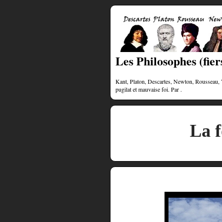
Les Philosophes (fiers
Kant, Platon, Descartes, Newton, Rousseau, Vol
pugilat et mauvaise foi. Par .
La f