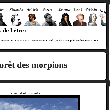
 de l'être)
taire, Aristote et Leibniz se rencontrent enfin, et discutent philosophie, mais surtout
orêt des morpions
« précédent
suivant »