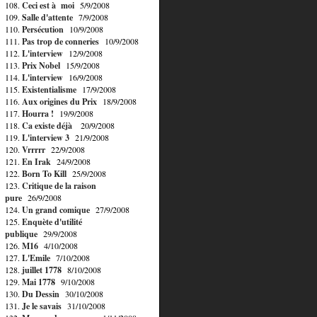
108.
Ceci est à moi
5/9/2008
109.
Salle d'attente
7/9/2008
110.
Persécution
10/9/2008
111.
Pas trop de conneries
10/9/2008
112.
L'interview
12/9/2008
113.
Prix Nobel
15/9/2008
114.
L'interview
16/9/2008
115.
Existentialisme
17/9/2008
116.
Aux origines du Prix
18/9/2008
117.
Hourra !
19/9/2008
118.
Ca existe déjà
20/9/2008
119.
L'interview 3
21/9/2008
120.
Vrrrrr
22/9/2008
121.
En Irak
24/9/2008
122.
Born To Kill
25/9/2008
123.
Critique de la raison
pure
26/9/2008
124.
Un grand comique
27/9/2008
125.
Enquète d'utilité
publique
29/9/2008
126.
M16
4/10/2008
127.
L'Emile
7/10/2008
128.
juillet 1778
8/10/2008
129.
Mai 1778
9/10/2008
130.
Du Dessin
30/10/2008
131.
Je le savais
31/10/2008