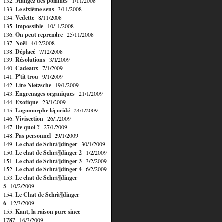
132.
Mangez des pommes
1/11/2008
133.
Le sixième sens
3/11/2008
134.
Vedette
8/11/2008
135.
Impossible
10/11/2008
136.
On peut reprendre
25/11/2008
137.
Noël
4/12/2008
138.
Déplacé
7/12/2008
139.
Résolutions
3/1/2009
140.
Cadeaux
7/1/2009
141.
P'tit trou
9/1/2009
142.
Lire Nietzsche
19/1/2009
143.
Engrenages organiques
21/1/2009
144.
Exotique
23/1/2009
145.
Lagomorphe léporidé
24/1/2009
146.
Vivisection
26/1/2009
147.
De quoi ?
27/1/2009
148.
Pas personnel
29/1/2009
149.
Le chat de Schrà¶dinger
30/1/2009
150.
Le chat de Schrà¶dinger 2
1/2/2009
151.
Le chat de Schrà¶dinger 3
3/2/2009
152.
Le chat de Schrà¶dinger 4
6/2/2009
153.
Le chat de Schrà¶dinger
5
10/2/2009
154.
Le Chat de Schrà¶dinger
6
12/3/2009
155.
Kant, la raison pure since
1787
16/3/2009